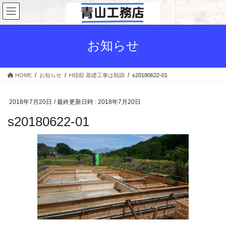
コ
ナ
ン
ビ
テ
ゲ
ン
ー
お知らせ
ツ
シ
へ
ョ
ス
ン
HOME
お知らせ
H様邸 基礎工事は順調
s20180622-01
キ
に
ッ
移
プ
動
2018年7月20日
/ 最終更新日時 :
2018年7月20日
s20180622-01