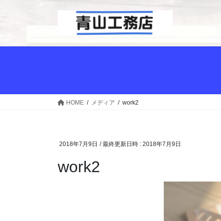
コ
ナ
ン
ビ
テ
ゲ
ン
ー
ツ
シ
へ
ョ
ス
ン
キ
に
ッ
移
HOME
メディア
work2
プ
動
2018年7月9日
/ 最終更新日時 :
2018年7月9日
work2