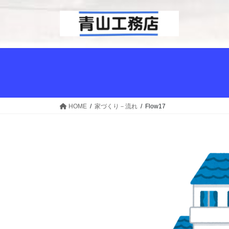
コ
ナ
ン
ビ
テ
ゲ
ン
ー
ツ
シ
へ
ョ
ス
ン
キ
に
ッ
移
HOME
家づくり－流れ
Flow17
プ
動