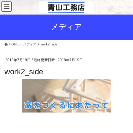
コ
ナ
ン
ビ
テ
ゲ
ン
ー
メディア
ツ
シ
へ
ョ
ス
ン
HOME
メディア
work2_side
キ
に
ッ
移
プ
動
2018年7月19日
/ 最終更新日時 :
2018年7月19日
work2_side